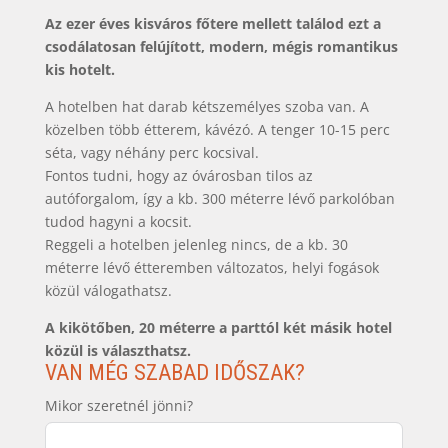
Az ezer éves kisváros főtere mellett találod ezt a
csodálatosan felújított, modern, mégis romantikus
kis hotelt.
A hotelben hat darab kétszemélyes szoba van. A
közelben több étterem, kávézó. A tenger 10-15 perc
séta, vagy néhány perc kocsival.
Fontos tudni, hogy az óvárosban tilos az
autóforgalom, így a kb. 300 méterre lévő parkolóban
tudod hagyni a kocsit.
Reggeli a hotelben jelenleg nincs, de a kb. 30
méterre lévő étteremben változatos, helyi fogások
közül válogathatsz.
A kikötőben, 20 méterre a parttól két másik hotel
közül is választhatsz.
VAN MÉG SZABAD IDŐSZAK?
Mikor szeretnél jönni?