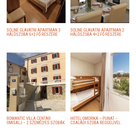
SOLINE GLAVATNI APARTMAN 3
SOLINE GLAVATNI APARTMAN 2
HÁLÓSZOBA 6+2 FŐ RÉSZÉRE
HÁLÓSZOBA 4+2 FŐ RÉSZÉRE
ROMANTIC VILLA CENTAR
HOTEL OMORIKA – PUNAT –
OMISALJ – 2 SZEMÉLYES SZOBÁK
CSALÁDI SZOBA REGGELIVEL