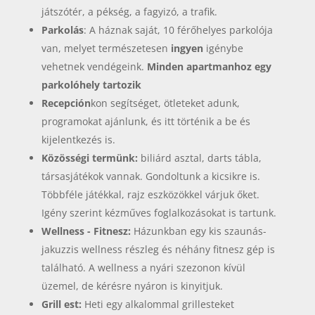
játszótér, a pékség, a fagyizó, a trafik.
Parkolás
: A háznak saját, 10 férőhelyes parkolója
van, melyet természetesen
ingyen
igénybe
vehetnek vendégeink.
Minden apartmanhoz egy
parkolóhely tartozik
Recepción
kon segítséget, ötleteket adunk,
programokat ajánlunk, és itt történik a be és
kijelentkezés is.
Közösségi termünk:
biliárd asztal, darts tábla,
társasjátékok vannak. Gondoltunk a kicsikre is.
Többféle játékkal, rajz eszközökkel várjuk őket.
Igény szerint kézműves foglalkozásokat is tartunk.
Wellness - Fitnesz:
Házunkban egy kis szaunás-
jakuzzis wellness részleg és néhány fitnesz gép is
található. A wellness a nyári szezonon kívül
üzemel, de kérésre nyáron is kinyitjuk.
Grill est:
Heti egy alkalommal grillesteket