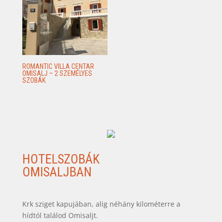
ROMANTIC VILLA CENTAR
OMISALJ – 2 SZEMÉLYES
SZOBÁK
HOTELSZOBÁK
OMISALJBAN
Krk sziget kapujában, alig néhány kilométerre a
hídtól találod Omisaljt.