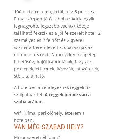
100 méterre a tengertől, alig 5 percre a
Punat központjától, ahol az Adria egyik
legnagyobb, legszebb yacht-kikötője
található fekszik ez a jól felszerelt hotel. 2
személyes és 2 felnőtt és 2 gyerek
számára berendezett szobái várják az
üdülni érkezőket. A környéken rengeteg
lehetőség, hajókirándulások, fagyizók,
pékségek, éttermek, kávézók, játszóterek,
stb... található.
A hotelben a vendégeknek reggelit is
szolgálnak fel.
A reggeli benne van a
szoba árában.
Wifi, klíma, parkolóhely, étterem a
hotelben.
VAN MÉG SZABAD HELY?
Mikor szeretnél jönni?