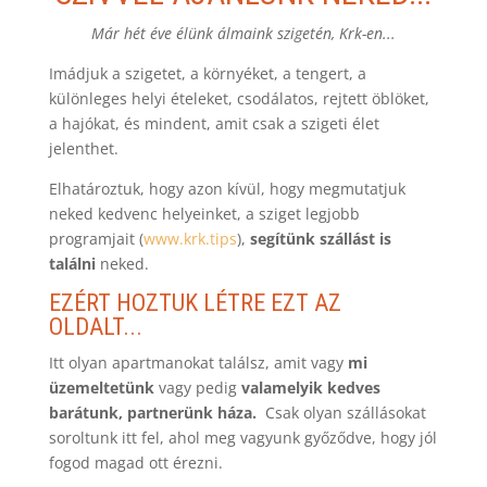
Már hét éve élünk álmaink szigetén, Krk-en...
Imádjuk a szigetet, a környéket, a tengert, a
különleges helyi ételeket, csodálatos, rejtett öblöket,
a hajókat, és mindent, amit csak a szigeti élet
jelenthet.
Elhatároztuk, hogy azon kívül, hogy megmutatjuk
neked kedvenc helyeinket, a sziget legjobb
programjait (
www.krk.tips
),
segítünk szállást is
találni
neked.
EZÉRT HOZTUK LÉTRE EZT AZ
OLDALT...
Itt olyan apartmanokat találsz, amit vagy
mi
üzemeltetünk
vagy pedig
valamelyik kedves
barátunk, partnerünk háza.
Csak olyan szállásokat
soroltunk itt fel, ahol meg vagyunk győződve, hogy jól
fogod magad ott érezni.