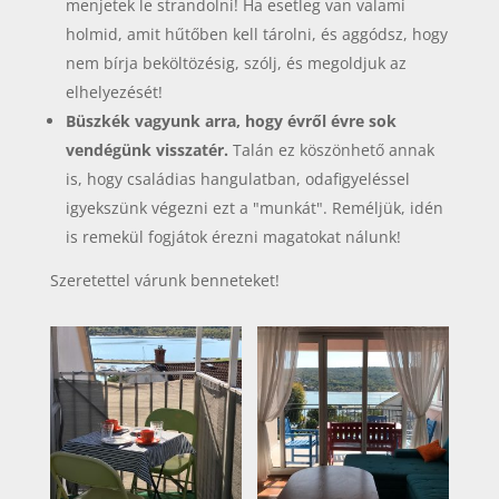
menjetek le strandolni! Ha esetleg van valami
holmid, amit hűtőben kell tárolni, és aggódsz, hogy
nem bírja beköltözésig, szólj, és megoldjuk az
elhelyezését!
Büszkék vagyunk arra, hogy évről évre sok
vendégünk visszatér.
Talán ez köszönhető annak
is, hogy családias hangulatban, odafigyeléssel
igyekszünk végezni ezt a "munkát". Reméljük, idén
is remekül fogjátok érezni magatokat nálunk!
Szeretettel várunk benneteket!