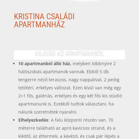
KRISTINA CSALÁDI
APARTMANHÁZ
KILÁTÁS AZ APARTMANBÓL
10 apartmanból álló ház,
melyben többnyire 2
hálószobás apartmanok vannak. Ebből 5 db
tengerre néző teraszos, nagy nappalival, 2 pedig
tetőtéri, erkélyes változat. Ezen kívül van még egy
2+1 fős, galériás, erkélyes és egy két fős kis stúdió
apartmanunk is. Ezekből tudtok választani, ha
nálunk szeretnétek nyaralni.
Elhelyezkedés
: A falu központi részén van. 70
méterre található az apró kavicsos strand, és a
kikötő, az éttermek, a kávézó, és csak pár lépés a