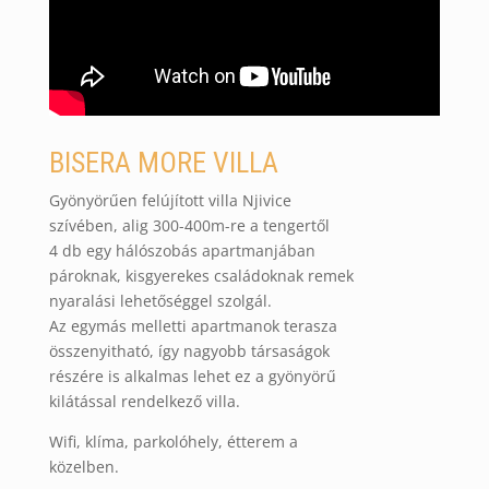
BISERA MORE VILLA
Gyönyörűen felújított villa Njivice
szívében, alig 300-400m-re a tengertől
4 db egy hálószobás apartmanjában
pároknak, kisgyerekes családoknak remek
nyaralási lehetőséggel szolgál.
Az egymás melletti apartmanok terasza
összenyitható, így nagyobb társaságok
részére is alkalmas lehet ez a gyönyörű
kilátással rendelkező villa.
Wifi, klíma, parkolóhely, étterem a
közelben.