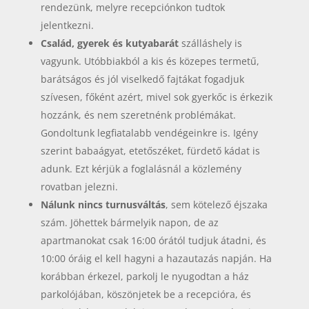
rendezünk, melyre recepciónkon tudtok
jelentkezni.
Család, gyerek és kutyabarát
szálláshely is
vagyunk. Utóbbiakból a kis és közepes termetű,
barátságos és jól viselkedő fajtákat fogadjuk
szívesen, főként azért, mivel sok gyerkőc is érkezik
hozzánk, és nem szeretnénk problémákat.
Gondoltunk legfiatalabb vendégeinkre is. Igény
szerint babaágyat, etetőszéket, fürdető kádat is
adunk. Ezt kérjük a foglalásnál a közlemény
rovatban jelezni.
Nálunk nincs turnusváltás
, sem kötelező éjszaka
szám. Jöhettek bármelyik napon, de az
apartmanokat csak 16:00 órától tudjuk átadni, és
10:00 óráig el kell hagyni a hazautazás napján. Ha
korábban érkezel, parkolj le nyugodtan a ház
parkolójában, köszönjetek be a recepcióra, és