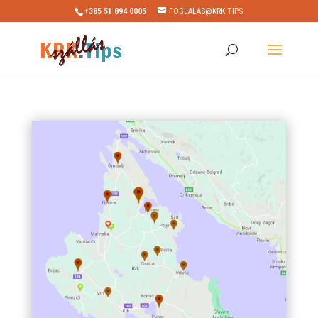
+385 51 894 0005
FOGLALAS@KRK.TIPS