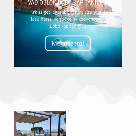
VAD ÖBLÖK BOBO KAPITÁNNYAL
Krk sziget legszebb rejtett strandjain
lazulhatsz, vendégeink kedvencével,
Bobo kapitánnyal!
Megnézem!