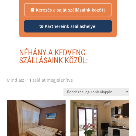
🏨 Keresés a saját szállásaink között
🤝 Partnereink szálláshelyei
NÉHÁNY A KEDVENC
SZÁLLÁSAINK KÖZÜL:
Sorted
Mind a(z) 11 találat megjelenítve
by
latest