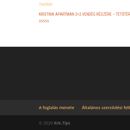
KRISTINA APARTMAN 2+2 VENDÉG RÉSZÉRE – TETŐTÉ
Értékelés:
5.00
/ 5
A foglalás menete
Általános szerződési fel
© 2020
Krk.Tips