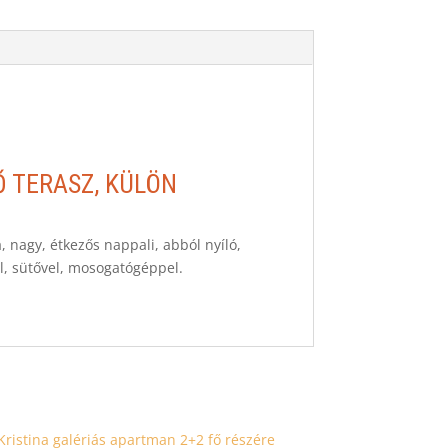
Ő TERASZ, KÜLÖN
 nagy, étkezős nappali, abból nyíló,
al, sütővel, mosogatógéppel.