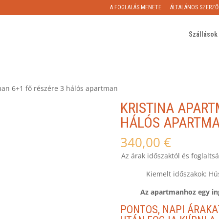
A FOGLALÁS MENETE
ÁLTALÁNOS SZERZŐ
Szállások 
man 6+1 fő részére 3 hálós apartman
KRISTINA APART
HÁLÓS APARTM
340,00
€
Az árak időszaktól és foglalts
Kiemelt időszakok: Hú
Az apartmanhoz egy in
PONTOS, NAPI ÁRAKA