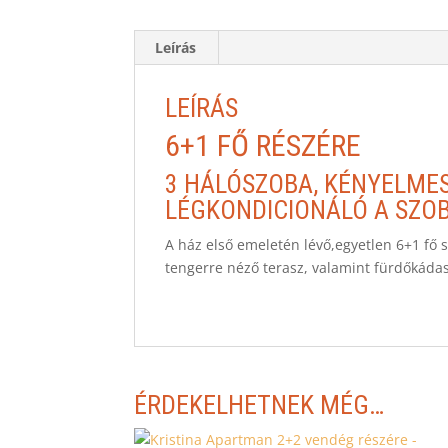
Leírás
LEÍRÁS
6+1 FŐ RÉSZÉRE
3 HÁLÓSZOBA, KÉNYELMES
LÉGKONDICIONÁLÓ A SZO
A ház első emeletén lévő,egyetlen 6+1 fő 
tengerre néző terasz, valamint fürdőkádas
ÉRDEKELHETNEK MÉG…