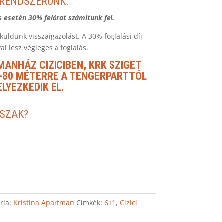
 RENDSZERÜNK.
s esetén 30% felárat számítunk fel.
küldünk visszaigazolást. A 30% foglalási díj
al lesz végleges a foglalás.
MANHÁZ CIZICIBEN, KRK SZIGET
0-80 MÉTERRE A TENGERPARTTÓL
ELYEZKEDIK EL.
ŐSZAK?
ria:
Kristina Apartman
Címkék:
6+1
,
Cizici