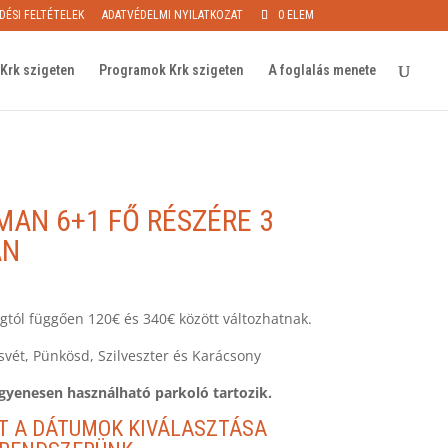
DÉSI FELTÉTELEK
ADATVÉDELMI NYILATKOZAT
0 ELEM
Krk szigeten
Programok Krk szigeten
A foglalás menete
MAN 6+1 FŐ RÉSZÉRE 3
AN
ágtól függően 120€ és 340€ között változhatnak.
svét, Pünkösd, Szilveszter és Karácsony
gyenesen használható parkoló tartozik.
T A DÁTUMOK KIVÁLASZTÁSA