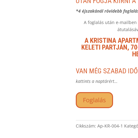
UTÁN FOGJA KIÍRNI A
*4 éjszakánál rövidebb foglalá
A foglalás után e-mailben 
átutalásáv
A KRISTINA APART
KELETI PARTJÁN, 7
H
VAN MÉG SZABAD ID
kattints a naptárért…
Foglalás
Cikkszám:
Ap-KR-004-1
Kategó