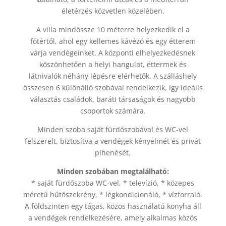
életérzés közvetlen közelében.
A villa mindössze 10 méterre helyezkedik el a
főtértől, ahol egy kellemes kávézó és egy étterem
várja vendégeinket. A központi elhelyezkedésnek
köszönhetően a helyi hangulat, éttermek és
látnivalók néhány lépésre elérhetők. A szálláshely
összesen 6 különálló szobával rendelkezik, így ideális
választás családok, baráti társaságok és nagyobb
csoportok számára.
Minden szoba saját fürdőszobával és WC-vel
felszerelt, biztosítva a vendégek kényelmét és privát
pihenését.
Minden szobában megtalálható:
* saját fürdőszoba WC-vel, * televízió, * közepes
méretű hűtőszekrény, * légkondicionáló, * vízforraló.
A földszinten egy tágas, közös használatú konyha áll
a vendégek rendelkezésére, amely alkalmas közös