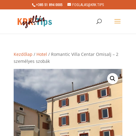
+385 51 894 0005
FOGLALAS@KRK.TIPS
Kezdőlap
/
Hotel
/ Romantic Villa Centar Omisalj – 2
személyes szobák