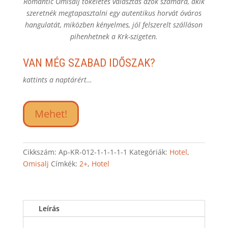
Romantic Omišalj tökéletes választás azok számára, akik
szeretnék megtapasztalni egy autentikus horvát óváros
hangulatát, miközben kényelmes, jól felszerelt szálláson
pihenhetnek a Krk-szigeten.
VAN MÉG SZABAD IDŐSZAK?
kattints a naptárért…
Mehet!
Cikkszám:
Ap-KR-012-1-1-1-1-1
Kategóriák:
Hotel
,
Omisalj
Címkék:
2+
,
Hotel
Leírás