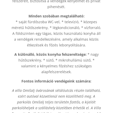
felszerelt, biztosítva a vendégek kényelmét és privát
pihenését.
Minden szobában megtalálható:
* saját fürdőszoba WC-vel, * televízió, * közepes
méretű hűtőszekrény, * légkondicionáló, * vízforraló.
A földszinten egy tágas, közös használatú konyha áll
a vendégek rendelkezésére, amely alkalmas közös
étkezések és főzés lebonyolítására.
A különálló, közös konyha felszereltsége:
* nagy
hűtőszekrény, * sütő, * mikrohullámú sütő, *
valamint a kényelmes főzéshez szükséges
alapfelszerelések.
Fontos információ vendégeink számára:
A villa Omišalj óvárosának sétálóutcás részén található,
ezért autóval közvetlenül nem közelíthető meg. A
parkolás Omišalj teljes területén fizetős, a kijelölt
parkolóhelyek a szálláshely közelében érhetők el. A Villa