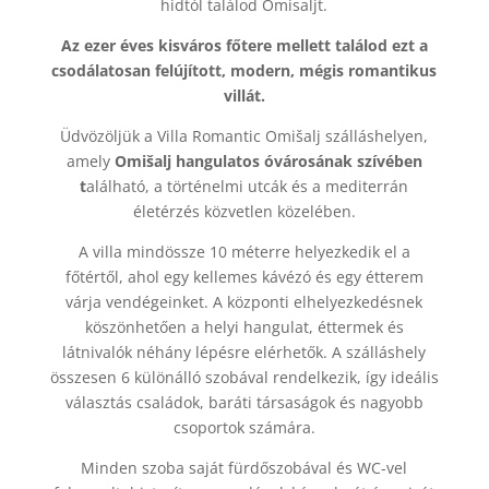
hídtól találod Omisaljt.
Az ezer éves kisváros főtere mellett találod ezt a
csodálatosan felújított, modern, mégis romantikus
villát.
Üdvözöljük a Villa Romantic Omišalj szálláshelyen,
amely
Omišalj hangulatos óvárosának szívében
t
alálható, a történelmi utcák és a mediterrán
életérzés közvetlen közelében.
A villa mindössze 10 méterre helyezkedik el a
főtértől, ahol egy kellemes kávézó és egy étterem
várja vendégeinket. A központi elhelyezkedésnek
köszönhetően a helyi hangulat, éttermek és
látnivalók néhány lépésre elérhetők. A szálláshely
összesen 6 különálló szobával rendelkezik, így ideális
választás családok, baráti társaságok és nagyobb
csoportok számára.
Minden szoba saját fürdőszobával és WC-vel