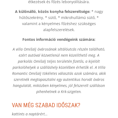
étkezések és főzés lebonyolítására.
A különálló, közös konyha felszereltsége:
* nagy
hűtőszekrény, * sütő, * mikrohullámú sütő, *
valamint a kényelmes főzéshez szükséges
alapfelszerelések.
Fontos információ vendégeink számára:
A villa Omišalj óvárosának sétálóutcás részén található,
ezért autóval közvetlenül nem közelíthető meg. A
parkolás Omišalj teljes területén fizetős, a kijelölt
parkolóhelyek a szálláshely közelében érhetők el. A Villa
Romantic Omišalj tökéletes választás azok számára, akik
szeretnék megtapasztalni egy autentikus horvát óváros
hangulatát, miközben kényelmes, jól felszerelt szálláson
pihenhetnek a Krk-szigeten.
VAN MÉG SZABAD IDŐSZAK?
kattints a naptárért…