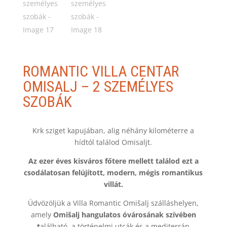
ROMANTIC VILLA CENTAR
OMISALJ – 2 SZEMÉLYES
SZOBÁK
Krk sziget kapujában, alig néhány kilométerre a
hídtól találod Omisaljt.
Az ezer éves kisváros főtere mellett találod ezt a
csodálatosan felújított, modern, mégis romantikus
villát.
Üdvözöljük a Villa Romantic Omišalj szálláshelyen,
amely
Omišalj hangulatos óvárosának szívében
t
alálható, a történelmi utcák és a mediterrán