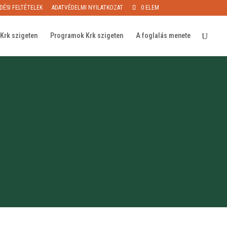
DÉSI FELTÉTELEK
ADATVÉDELMI NYILATKOZAT
0 ELEM
Krk szigeten
Programok Krk szigeten
A foglalás menete