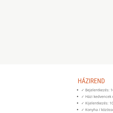
HÁZIREND
✓ Bejelentkezés: 1
✓ Házi kedvencek 
✓ Kijelentkezés: 1
✓ Konyha / közössé