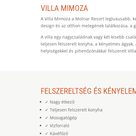
VILLA MIMOZA
A Villa Mimoza a Molnar Resort legluxusabb, ké
design és az otthon melegének találkozása, a 
A villa egy nagycsaládnak vagy két kisebb csal
teljesen felszerelt konyha, a kényelmes ágyak, 
helyiségekkel és pihenőzónákkal felszerelt Vil
FELSZERELTSÉG ÉS KÉNYELE
✓ Nagy étkező
✓ Teljesen felszerelt konyha
✓ Mosogatógép
✓ Vízforraló
✓ Kávéfőző