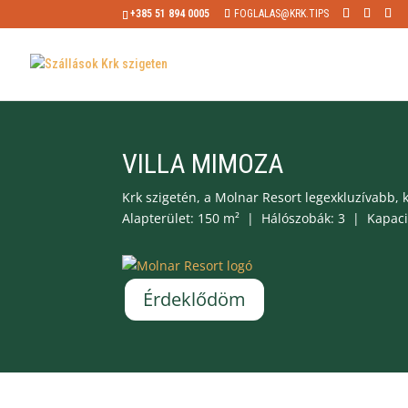
+385 51 894 0005
FOGLALAS@KRK.TIPS
VILLA MIMOZA
Krk szigetén, a Molnar Resort legexkluzívabb, k
Alapterület: 150 m² | Hálószobák: 3 | Kapacitá
Érdeklődöm