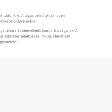
kítottunk ki. A tágas belső tér a modern
s a közös programokra.
magánéletre és kiemelkedő komfortra vágynak. A
s tökéletes találkozása. TV-vel, klimatizált
egismételne.