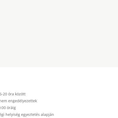
6-20 óra között
nem engedélyezettek
0:00 óráig
gi helyiség egyeztetés alapján