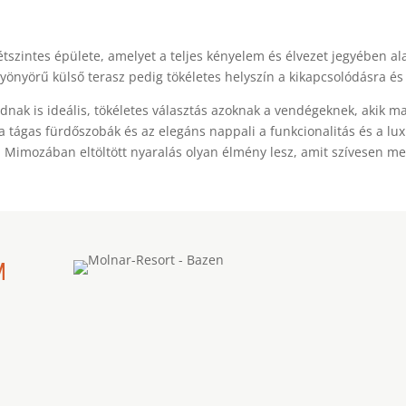
tszintes épülete, amelyet a teljes kényelem és élvezet jegyében ala
gyönyörű külső terasz pedig tökéletes helyszín a kikapcsolódásra é
ádnak is ideális, tökéletes választás azoknak a vendégeknek, akik 
a tágas fürdőszobák és az elegáns nappali a funkcionalitás és a luxu
la Mimozában eltöltött nyaralás olyan élmény lesz, amit szívesen m
M