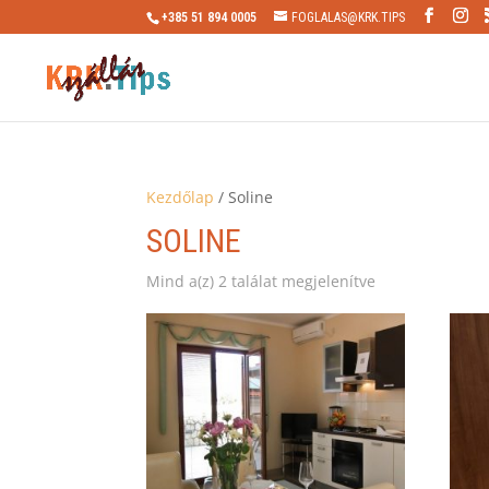
+385 51 894 0005
FOGLALAS@KRK.TIPS
Kezdőlap
/ Soline
SOLINE
Mind a(z) 2 találat megjelenítve