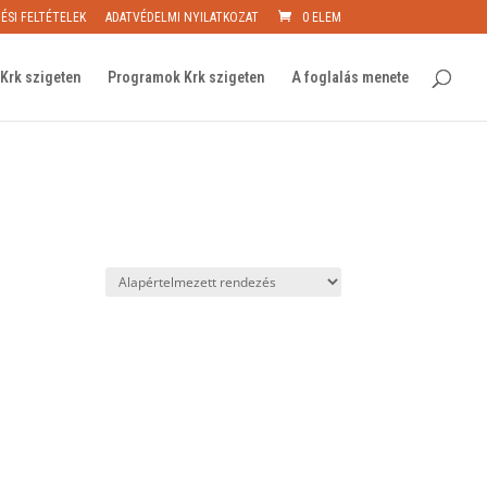
ÉSI FELTÉTELEK
ADATVÉDELMI NYILATKOZAT
0 ELEM
Krk szigeten
Programok Krk szigeten
A foglalás menete