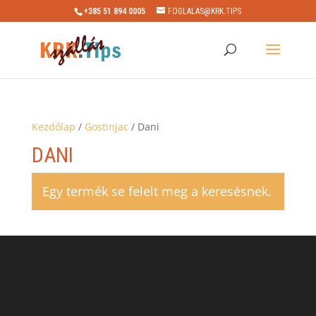
+385 51 894 0005
FOGLALAS@KRK.TIPS
Kezdőlap
/
Gostinjac
/ Dani
DANI
Egy termék se felelt meg a keresésnek.