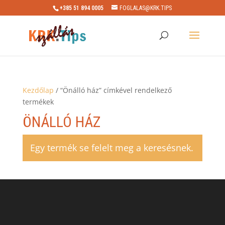
+385 51 894 0005
FOGLALAS@KRK.TIPS
Kezdőlap
/ “Önálló ház” címkével rendelkező
termékek
ÖNÁLLÓ HÁZ
Egy termék se felelt meg a keresésnek.