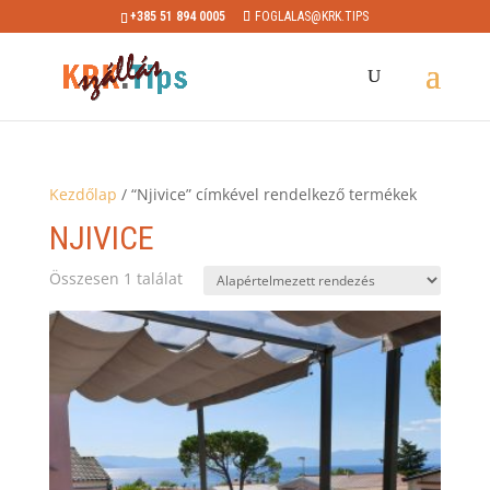
+385 51 894 0005
FOGLALAS@KRK.TIPS
Kezdőlap
/ “Njivice” címkével rendelkező termékek
NJIVICE
Összesen 1 találat