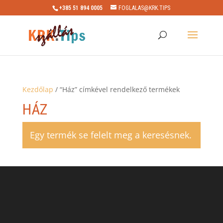
+385 51 894 0005
FOGLALAS@KRK.TIPS
Kezdőlap
/ “Ház” címkével rendelkező termékek
HÁZ
Egy termék se felelt meg a keresésnek.