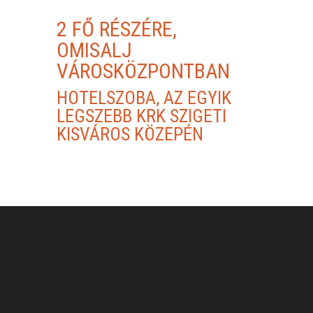
2 FŐ RÉSZÉRE,
OMISALJ
VÁROSKÖZPONTBAN
HOTELSZOBA, AZ EGYIK
LEGSZEBB KRK SZIGETI
KISVÁROS KÖZEPÉN