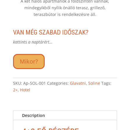
A két hálós apartmanok a földszinten vannak,
mindegyikből nyílik önálló terasz, grillező,
teraszbútor is rendelkezésre áll.
VAN MÉG SZABAD IDŐSZAK?
kattints a naptárért…
Mikor?
SKU:
Ap-SOL-001
Categories:
Glavatni
,
Soline
Tags:
2+
,
Hotel
Description