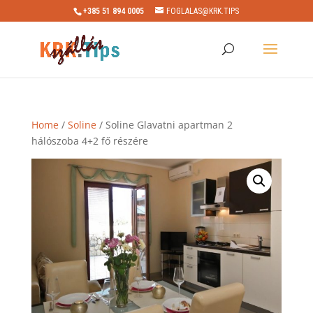
+385 51 894 0005
FOGLALAS@KRK.TIPS
Home
/
Soline
/ Soline Glavatni apartman 2
hálószoba 4+2 fő részére