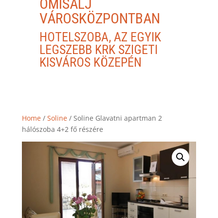
OMISALJ
VÁROSKÖZPONTBAN
HOTELSZOBA, AZ EGYIK
LEGSZEBB KRK SZIGETI
KISVÁROS KÖZEPÉN
Home
/
Soline
/ Soline Glavatni apartman 2
hálószoba 4+2 fő részére