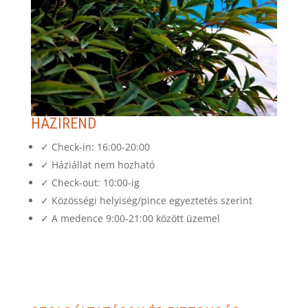
HÁZIREND
✓ Check-in: 16:00-20:00
✓ Háziállat nem hozható
✓ Check-out: 10:00-ig
✓ Közösségi helyiség/pince egyeztetés szerint
✓ A medence 9:00-21:00 között üzemel