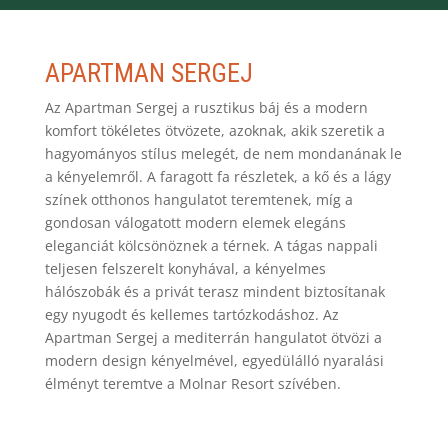
APARTMAN SERGEJ
Az Apartman Sergej a rusztikus báj és a modern
komfort tökéletes ötvözete, azoknak, akik szeretik a
hagyományos stílus melegét, de nem mondanának le
a kényelemről. A faragott fa részletek, a kő és a lágy
színek otthonos hangulatot teremtenek, míg a
gondosan válogatott modern elemek elegáns
eleganciát kölcsönöznek a térnek. A tágas nappali
teljesen felszerelt konyhával, a kényelmes
hálószobák és a privát terasz mindent biztosítanak
egy nyugodt és kellemes tartózkodáshoz. Az
Apartman Sergej a mediterrán hangulatot ötvözi a
modern design kényelmével, egyedülálló nyaralási
élményt teremtve a Molnar Resort szívében.