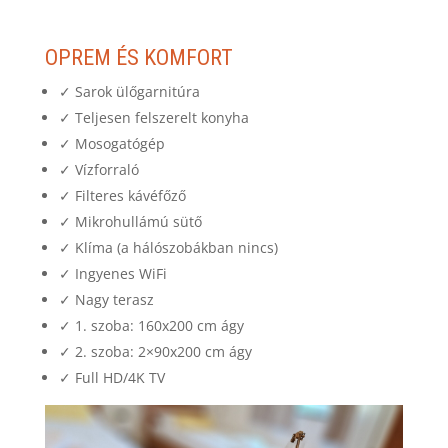
OPREM ÉS KOMFORT
✓ Sarok ülőgarnitúra
✓ Teljesen felszerelt konyha
✓ Mosogatógép
✓ Vízforraló
✓ Filteres kávéfőző
✓ Mikrohullámú sütő
✓ Klíma (a hálószobákban nincs)
✓ Ingyenes WiFi
✓ Nagy terasz
✓ 1. szoba: 160x200 cm ágy
✓ 2. szoba: 2×90x200 cm ágy
✓ Full HD/4K TV