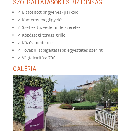
SZOLGÁLTATÁSOK ÉS BIZTONSÁG
✓ Biztosított (ingyenes) parkoló
✓ Kamerás megfigyelés
✓ Széf és tűzvédelmi felszerelés
✓ Közösségi terasz grillel
✓ Közös medence
✓ További szolgáltatások egyeztetés szerint
✓ Végtakarítás: 70€
GALÉRIA