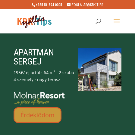
+385 51 894 0005
FOGLALAS@KRK.TIPS
APARTMAN
SERGEJ
195€/ éj ártól · 64 m² · 2 szoba ·
4 személy · nagy terasz
Érdeklődöm